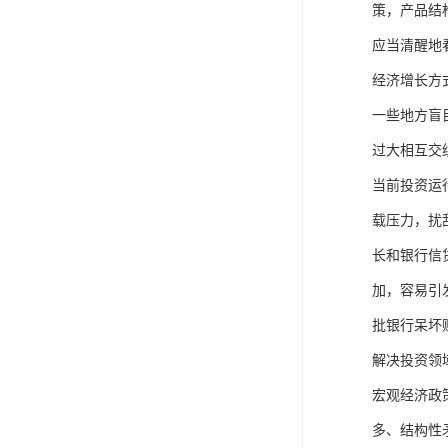
策，产品结
应当清醒地
经济增长方
一些地方盲
过大相互交
当前投资运
载压力，扰
长和银行信
加，容易引
批银行呆坏
解决投资领
宏观经济政
多、结构性