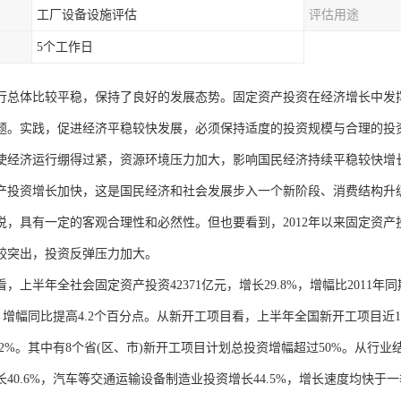
工厂设备设施评估
评估用途
5个工作日
行总体比较平稳，保持了良好的发展态势。固定资产投资在经济增长中发
题。实践，促进经济平稳较快发展，必须保持适度的投资规模与合理的投
使经济运行绷得过紧，资源环境压力加大，影响国民经济持续平稳较快增
产投资增长加快，这是国民经济和社会发展步入一个新阶段、消费结构升
说，具有一定的客观合理性和必然性。但也要看到，2012年以来固定资
较突出，投资反弹压力加大。
，上半年全社会固定资产投资42371亿元，增长29.8%，增幅比2011年同
%，增幅同比提高4.2个百分点。从新开工项目看，上半年全国新开工项目近1
2.2%。其中有8个省(区、市)新开工项目计划总投资增幅超过50%。从
长40.6%，汽车等交通运输设备制造业投资增长44.5%，增长速度均快