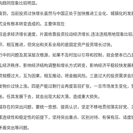
构趋同现象比较明显。
看到，当前投资过快增长虽然与中国正处于加快推进工业化、城镇化的发
式没有根本转变造成的。主要体现在:
目追求经济增长速度，片面依靠投资拉动经济增长;违法违规用地现象比较
织、相互推进，但突出和关系全局的是固定资产投资增长过快。
行中的问题及其深层次根源，如果不及时加以引导和控制，就会使本已凸
乱经济秩序，影响经济结构调整和增长方式转变，影响经济平稳较快发展和
贷规模过大，互为因果，相互推动，将金融风险。三是过大的投资需求会
发物价过快上涨。四是产能过剩行业再度盲目扩张，一旦市场发生变化，
账。任其发展下去，就会出现大起大落，造成重大损失。
域存在的突出问题，要统一思想、提高认识，坚定不移地贯彻落实好党、
策连续性和稳定性的前提下，坚持突出重点、区别对待、有保有压、适度
矛盾突出等问题。