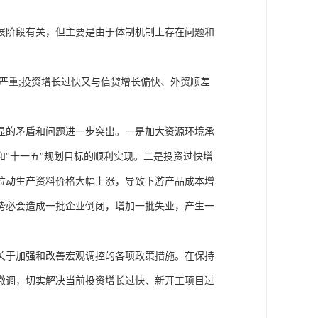
展阶段有关，但主要是由于体制机制上存在问题和
严重;投资增长过快又与信贷增长偏快、外贸顺差
显的矛盾和问题进一步突出。一是加大资源环境承
"十一五"规划目标的顺利实现。二是投资过快增
拉动生产资料价格大幅上涨，导致下游产品成本增
势必会造成一批企业倒闭，增加一批失业，产生一
关于加强和改善宏观调控的各项政策措施。在保持
微调，切实解决当前投资增长过快、新开工项目过