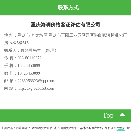
联系方式
重庆海润价格鉴证评估有限公司
地 址：重庆市 九龙坡区 重庆市正阳工业园区园区路白家河标准化厂
房 A栋5楼515
联系人：蒋经理先生 （经理）
传 真：023-86110372
手 机：18423450099
微 信：18423450099
邮 箱：2263053323@qq.com
网 站：m.jsycxg.b2b168.com
Top
主营产品：养殖场评估 养殖场资产评估 花卉苗圃资产评估 森林林地资产评估 采石场资产评估 企