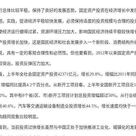
行总体比较平稳，保持了良好的发展态势。固定资产投资在经济增长中发
题。实践，促进经济平稳较快发展，必须保持适度的投资规模与合理的投
使经济运行绷得过紧，资源环境压力加大，影响国民经济持续平稳较快增
产投资增长加快，这是国民经济和社会发展步入一个新阶段、消费结构升
说，具有一定的客观合理性和必然性。但也要看到，2012年以来固定资
较突出，投资反弹压力加大。
，上半年全社会固定资产投资42371亿元，增长29.8%，增幅比2011年同
%，增幅同比提高4.2个百分点。从新开工项目看，上半年全国新开工项目近1
2.2%。其中有8个省(区、市)新开工项目计划总投资增幅超过50%。从
长40.6%，汽车等交通运输设备制造业投资增长44.5%，增长速度均快
构趋同现象比较明显。
看到，当前投资过快增长虽然与中国正处于加快推进工业化、城镇化的发