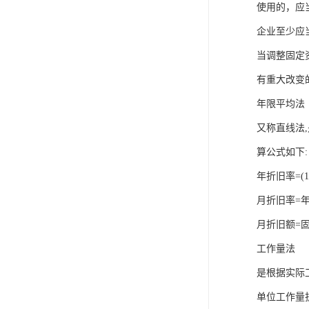
使用的，应
企业至少应
当调整固定
有重大改变
年限平均法
又称直线法
算公式如下:
年折旧率=(
月折旧率=年
月折旧额=
工作量法
是根据实际
单位工作量折