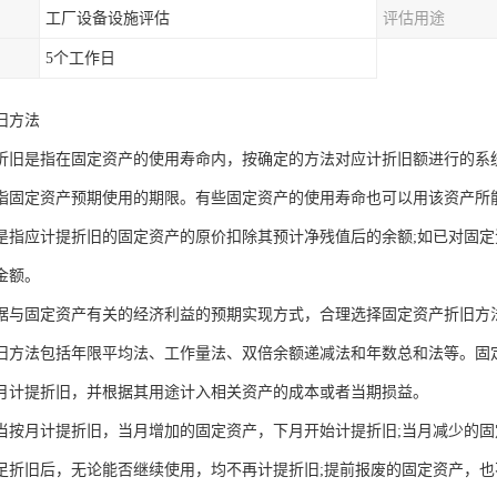
工厂设备设施评估
评估用途
5个工作日
旧方法
折旧是指在固定资产的使用寿命内，按确定的方法对应计折旧额进行的系
指固定资产预期使用的期限。有些固定资产的使用寿命也可以用该资产所
是指应计提折旧的固定资产的原价扣除其预计净残值后的余额;如已对固
金额。
据与固定资产有关的经济利益的预期实现方式，合理选择固定资产折旧方
旧方法包括年限平均法、工作量法、双倍余额递减法和年数总和法等。固
月计提折旧，并根据其用途计入相关资产的成本或者当期损益。
当按月计提折旧，当月增加的固定资产，下月开始计提折旧;当月减少的
足折旧后，无论能否继续使用，均不再计提折旧;提前报废的固定资产，