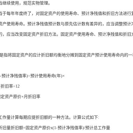
当继续使用，规范实物管理。
当于每年年度终了，对固定资产的使用寿命、预计净残值和折旧方法进行
资产使用寿命。预计净残值预计数与原先估计数有差异的，应当调整预计
的，应当改变固定资产折旧方法。固定资产使用寿命、预计净残值和折旧
,是指将固定资产的应计折旧额均衡地分摊到固定资产预计使用寿命内的一
1-预计净残值率)÷预计使用寿命(年)×
折旧率÷12
固定资产原价×月折旧率
工作量计算每期应提折旧额的一种方法。计算公式如下:
旧量折旧额=固定资产原价x(1-预计净残值率)/预计总工作量