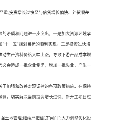
严重;投资增长过快又与信贷增长偏快、外贸顺差
显的矛盾和问题进一步突出。一是加大资源环境承
"十一五"规划目标的顺利实现。二是投资过快增
拉动生产资料价格大幅上涨，导致下游产品成本增
势必会造成一批企业倒闭，增加一批失业，产生一
关于加强和改善宏观调控的各项政策措施。在保持
微调，切实解决当前投资增长过快、新开工项目过
强土地管理;继续严把信贷"闸门";大力调整优化投