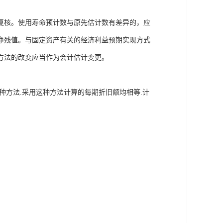
复核。使用寿命预计数与原先估计数有差异的，应
净残值。与固定资产有关的经济利益预期实现方式
方法的改变应当作为会计估计变更。
种方法.采用这种方法计算的每期折旧额均相等.计