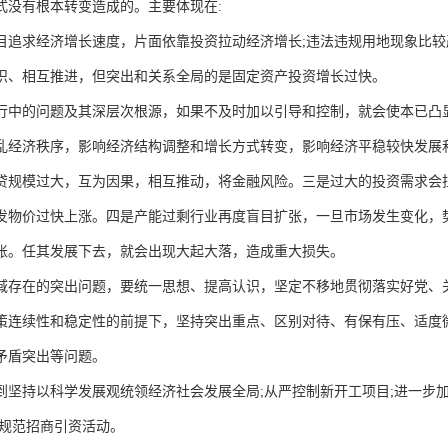
式没有根本转变造成的。主要体现在:
目追求经济增长速度，片面依靠投资拉动经济增长;违法违规用地现象比较
织、相互推进，但突出和关系全局的是固定资产投资增长过快。
行中的问题及其深层次根源，如果不及时加以引导和控制，就会使本已凸
乱经济秩序，影响经济结构调整和增长方式转变，影响经济平稳较快发展和
贷规模过大，互为因果，相互推动，将金融风险。三是过大的投资需求会
发物价过快上涨。四是产能过剩行业再度盲目扩张，一旦市场发生变化，
账。任其发展下去，就会出现大起大落，造成重大损失。
域存在的突出问题，要统一思想、提高认识，坚定不移地贯彻落实好党、
策连续性和稳定性的前提下，坚持突出重点、区别对待、有保有压、适度
矛盾突出等问题。
到坚持以科学发展观统领经济社会发展全局;从严控制新开工项目;进一步加
格规范招商引资活动。