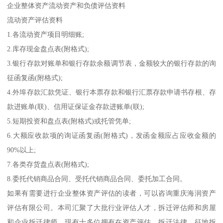
企业整体资产流动资产和负债评估资料
流动资产评估资料
1.各流动资产项目明细账;
2.库存现金盘点表(附格式);
3.银行存款对账单和银行存款余额调节表，金额较大的银行存款的询
征函复函(附格式);
4.外埠存款汇款凭证、银行本票存款和银行汇票存款申请书存根、存
款进账单(联)、信用证保证金存款进账单(联);
5.短期投资和盘点表(附格式)或托管凭单;
6.大额应收款项的询证函复函(附格式)，发函金额应占应收金额的
90%以上;
7.各类存货盘点表(附格式);
8.委托代销商品合同、受托代销商品合同、委托加工合同。
如果有需要进行企业整体资产评估的读者，可以咨询重庆海润资产
评估有限公司。本司汇聚了大批行业评估人才，拆迁评估师和房屋
和企业拆迁律师，现有十多位拥有在资产评估、拆迁法律、征地拆