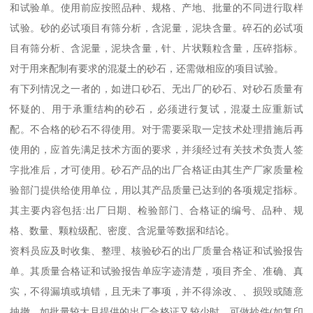
和试验单。使用前应按照品种、规格、产地、批量的不同进行取样
试验。砂的必试项目有筛分析，含泥量，泥块含量。碎石的必试项
目有筛分析、含泥量，泥块含量，针、片状颗粒含量，压碎指标。
对于用来配制有要求的混凝土的砂石，还需做相应的项目试验。
有下列情况之一者的，如进口砂石、无出厂的砂石、对砂石质量有
怀疑的、用于承重结构的砂石，必须进行复试，混凝土应重新试
配。不合格的砂石不得使用。对于需要采取一定技术处理措施后再
使用的，应首先满足技术方面的要求，并须经过有关技术负责人签
字批准后，才可使用。砂石产品的出厂合格证由其生产厂家质量检
验部门提供给使用单位，用以其产品质量已达到的各项规定指标。
其主要内容包括:出厂日期、检验部门、合格证的编号、品种、规
格、数量、颗粒级配、密度、含泥量等数据和结论。
资料员应及时收集、整理、核验砂石的出厂质量合格证和试验报告
单。其质量合格证和试验报告单应字迹清楚，项目齐全、准确、真
实，不得漏填或填错，且无未了事项，并不得涂改、、损毁或随意
抽撤。如批量较大且提供的出厂合格证又较少时，可做抄件(如复印