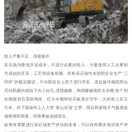
投入严重不足，违规操作
采石场为降低开采成本，不进行必要的投入，大量使用人工从事较
为原始的开采，工艺和设备简陋。所有采石场均未按照安全生产"三
同时"的规定建设，不分阶段自上而下进行开采，违反操作规程用台
式钻机横向或由下向上钻孔;违规施爆，掏洞爆破或炸出伞檐;有个别
在顺坡岩石底部掏采，巨大伞檐和岩石板悬在空中，大的有上百立
方米，对下面操作工人大有"泰山压顶"之势，雨后和多晴天气极易造
成坍塌和滑落，同类事故连续发生。
如果有需要进行采石场资产评估的读者，可以咨询重庆海润资产评