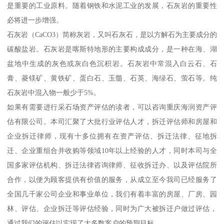
是重要的工业原料。随着钢铁和水泥工业的发展，石灰岩的重要性
必将进一步增强。
石灰岩（CaCO3）简称灰岩，又叫石灰石，是以方解石为主要成分的
碳酸盐岩。石灰岩是喀斯特地形的主要构成成分，是一种在海、湖
盆地中生成的灰色或灰白色沉积岩。石灰岩中常混入白云石、石
膏、菱镁矿、黄铁矿、蛋白石、玉髓、石英、海绿石、萤石等。纯
石灰岩中混入物一般少于5%。
如果有需要进行采石场资产评估的读者，可以咨询重庆海润资产评
估有限公司。本司汇聚了大批行业评估人才，拆迁评估师和房屋和
企业拆迁律师，现有十多位拥有在资产评估、拆迁法律、征地拆
迁、企业重组合并收购等领域10年以上经验的人才，同时本司与全
国多家评估机构、拆迁法律咨询律师、征收拆迁办、以及评估院所
合作，以便为顾客提供有价值的服务，从成立至今我司已经服务了
全国几千家公司企业和事业单位，我们有着丰富的房屋、厂房、园
林、评估、企业拆迁等评估经验，同时为广大被拆迁户做过评估，
通过我们的评估以实现了大多数客户的预期目标。