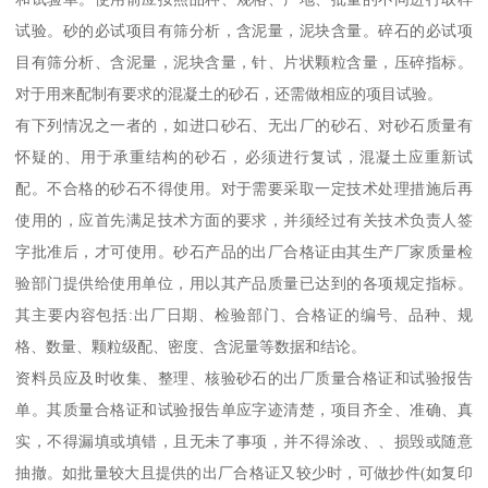
试验。砂的必试项目有筛分析，含泥量，泥块含量。碎石的必试项
目有筛分析、含泥量，泥块含量，针、片状颗粒含量，压碎指标。
对于用来配制有要求的混凝土的砂石，还需做相应的项目试验。
有下列情况之一者的，如进口砂石、无出厂的砂石、对砂石质量有
怀疑的、用于承重结构的砂石，必须进行复试，混凝土应重新试
配。不合格的砂石不得使用。对于需要采取一定技术处理措施后再
使用的，应首先满足技术方面的要求，并须经过有关技术负责人签
字批准后，才可使用。砂石产品的出厂合格证由其生产厂家质量检
验部门提供给使用单位，用以其产品质量已达到的各项规定指标。
其主要内容包括:出厂日期、检验部门、合格证的编号、品种、规
格、数量、颗粒级配、密度、含泥量等数据和结论。
资料员应及时收集、整理、核验砂石的出厂质量合格证和试验报告
单。其质量合格证和试验报告单应字迹清楚，项目齐全、准确、真
实，不得漏填或填错，且无未了事项，并不得涂改、、损毁或随意
抽撤。如批量较大且提供的出厂合格证又较少时，可做抄件(如复印