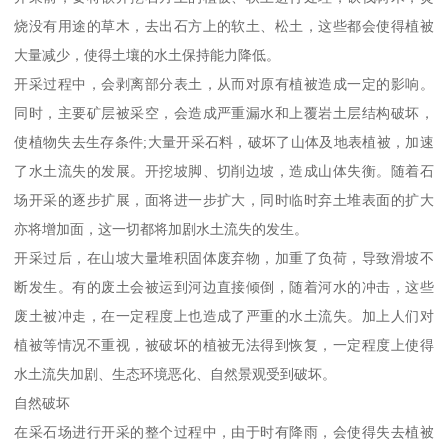
烧没有用途的草木，去出石方上的软土、松土，这些都会使得植被
大量减少，使得土壤的水土保持能力降低。
开采过程中，会剥离部分表土，从而对原有植被造成一定的影响。
同时，主要矿层被采空，会造成严重漏水和上覆岩土层结构破坏，
使植物失去生存条件;大量开采石料，破坏了山体及地表植被，加速
了水土流失的发展。开挖坡脚、切削边坡，造成山体失衡。随着石
场开采的逐步扩展，面将进一步扩大，同时临时弃土堆表面的扩大
亦将增加面，这一切都将加剧水土流失的发生。
开采过后，在山坡大量堆积固体废弃物，加重了负荷，导致滑坡不
断发生。有的废土会被运到河边直接倾倒，随着河水的冲击，这些
废土被冲走，在一定程度上也造成了严重的水土流失。加上人们对
植被等情况不重视，被破坏的植被无法得到恢复，一定程度上使得
水土流失加剧、生态环境恶化、自然景观受到破坏。
自然破坏
在采石场进行开采的整个过程中，由于时有降雨，会使得失去植被