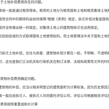
关于土地补偿费用存在的问题。
场地一般是通过租赁得来。租赁的土地分为租赁国有土地和租赁集体土地
租赁合同中的期待利益如何保障?根据《条例》规定，拆迁补偿对象是国
规并没有做出统一的规定。对集体土地上的建筑物拆迁也没用规定。
过招拍挂或的方式取得国有土地使用权的。但土地管理法中关于国有土地
的拆迁土地补偿，往往与房屋、建筑物补偿计算在一起，不明晰、不透明
时，这也是我们立法机关和行政机关在制订法律、法规和政策性文件的时
建筑物补偿费用确定问题。
建筑物的补偿，应当以相关明登记的建筑面积为计算标准。因为历史原因
值一般应由拆迁人、被拆迁人共同委托评估公司，评估公司根据相关评估
充费用按照重置成新价计算