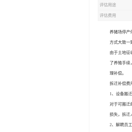
评估用途
评估费用
养猪场停产
方式大致一
由于土地征
了养殖手续
理补偿。
拆迁补偿费
1、设备搬
对于可搬迁
损失，拆迁
2、解聘员