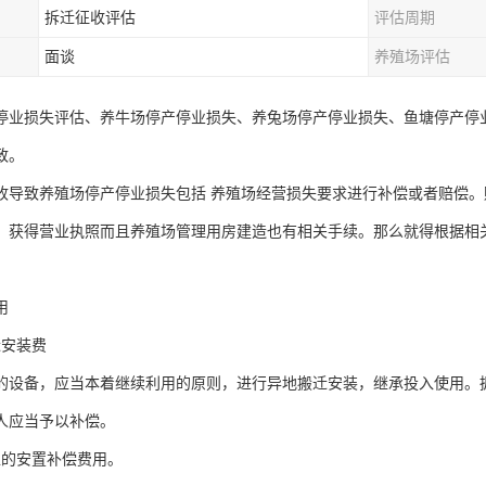
拆迁征收评估
评估周期
面谈
养殖场评估
停业损失评估、养牛场停产停业损失、养兔场停产停业损失、鱼塘停产停
致。
收导致养殖场停产停业损失包括 养殖场经营损失要求进行补偿或者赔偿
，获得营业执照而且养殖场管理用房建造也有相关手续。那么就得根据相
用
迁安装费
的设备，应当本着继续利用的原则，进行异地搬迁安装，继承投入使用。
人应当予以补偿。
工的安置补偿费用。