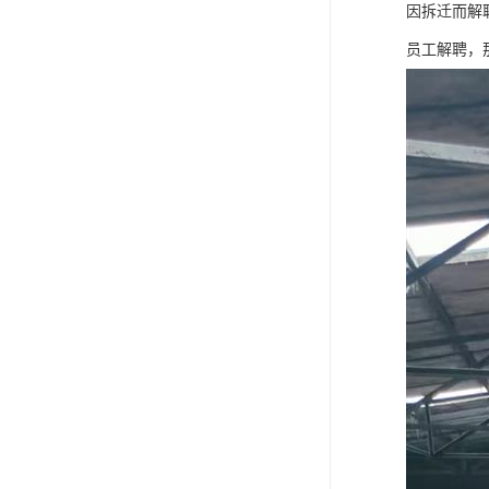
因拆迁而解
员工解聘，