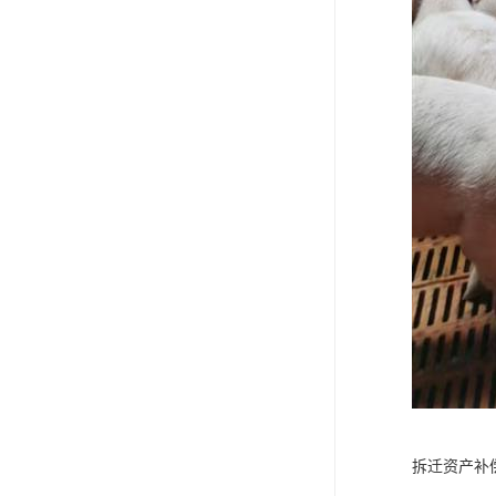
拆迁资产补