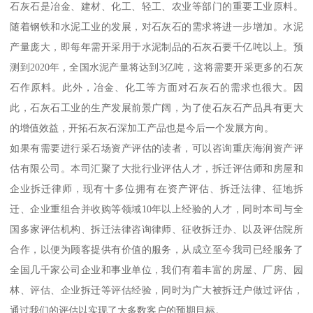
石灰石是冶金、建材、化工、轻工、农业等部门的重要工业原料。
随着钢铁和水泥工业的发展，对石灰石的需求将进一步增加。水泥
产量庞大，即每年需开采用于水泥制品的石灰石要千亿吨以上。预
测到2020年，全国水泥产量将达到3亿吨，这将需要开采更多的石灰
石作原料。此外，冶金、化工等方面对石灰石的需求也很大。因
此，石灰石工业的生产发展前景广阔，为了使石灰石产品具有更大
的增值效益，开拓石灰石深加工产品也是今后一个发展方向。
如果有需要进行采石场资产评估的读者，可以咨询重庆海润资产评
估有限公司。本司汇聚了大批行业评估人才，拆迁评估师和房屋和
企业拆迁律师，现有十多位拥有在资产评估、拆迁法律、征地拆
迁、企业重组合并收购等领域10年以上经验的人才，同时本司与全
国多家评估机构、拆迁法律咨询律师、征收拆迁办、以及评估院所
合作，以便为顾客提供有价值的服务，从成立至今我司已经服务了
全国几千家公司企业和事业单位，我们有着丰富的房屋、厂房、园
林、评估、企业拆迁等评估经验，同时为广大被拆迁户做过评估，
通过我们的评估以实现了大多数客户的预期目标。