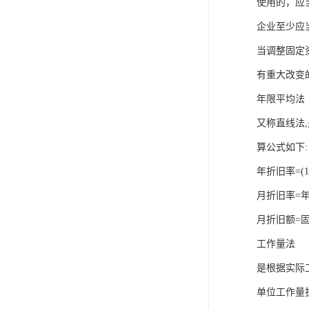
使用的，应
企业至少应
当调整固定
有重大改变
年限平均法
又称直线法
算公式如下:
年折旧率=(
月折旧率=年
月折旧额=
工作量法
是根据实际
单位工作量折