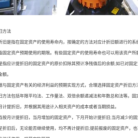
旧方法
折旧是指在固定资产的使用寿命内，按确定的方法对应计折旧额进行的系
指固定资产预期使用的期限。有些固定资产的使用寿命也可以用该资产所
是指应计提折旧的固定资产的原价扣除其预计净残值后的余额;如已对固
金额。
据与固定资产有关的经济利益的预期实现方式，合理选择固定资产折旧方
旧方法包括年限平均法、工作量法、双倍余额递减法和年数总和法等。固
月计提折旧，并根据其用途计入相关资产的成本或者当期损益。
当按月计提折旧，当月增加的固定资产，下月开始计提折旧;当月减少的
足折旧后，无论能否继续使用，均不再计提折旧;提前报废的固定资产，