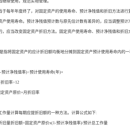
当继续使用，规范实物管理。
当于每年年度终了，对固定资产的使用寿命、预计净残值和折旧方法进行
资产使用寿命。预计净残值预计数与原先估计数有差异的，应当调整预计
的，应当改变固定资产折旧方法。固定资产使用寿命、预计净残值和折旧
,是指将固定资产的应计折旧额均衡地分摊到固定资产预计使用寿命内的一
1-预计净残值率)÷预计使用寿命(年)×
折旧率÷12
固定资产原价×月折旧率
工作量计算每期应提折旧额的一种方法。计算公式如下:
旧量折旧额=固定资产原价x(1-预计净残值率)/预计总工作量