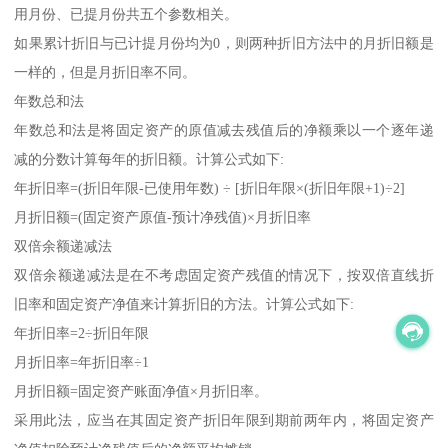
用月份、已提月份共五个参数相关。
如果累计折旧与已计提月份均为0，则两种折旧方法中的月折旧额是
一样的，但是月折旧率不同。
年数总和法
年数总和法是将固定资产的原值减去残值后的净额乘以一个逐年递
减的分数计算每年的折旧额。计算公式如下:
年折旧率=(折旧年限-已使用年数) ÷ [折旧年限×(折旧年限+1)÷2]
月折旧额=(固定资产原值-预计净残值)×月折旧率
双倍余额递减法
双倍余额递减法是在不考虑固定资产残值的情况下，按双倍直线折
旧率和固定资产净值来计算折旧的方法。计算公式如下:
年折旧率=2÷折旧年限
月折旧率=年折旧率÷1
月折旧额=固定资产账面净值×月折旧率。
采用此法，应当在其固定资产折旧年限到期前两年内，将固定资产