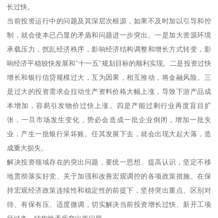
长过快。
当前投资运行中的问题及其深层次根源，如果不及时加以引导和控
制，就会使本已凸显的矛盾和问题进一步突出。一是加大资源环境
承载压力，扰乱经济秩序，影响经济结构调整和增长方式转变，影
响经济平稳较快发展和"十一五"规划目标的顺利实现。二是投资过快
增长和银行信贷规模过大，互为因果，相互推动，将金融风险。三
是过大的投资需求会拉动生产资料价格大幅上涨，导致下游产品成
本增加，容易引发物价过快上涨。四是产能过剩行业再度盲目扩
张，一旦市场发生变化，势必会造成一批企业倒闭，增加一批失
业，产生一批银行呆坏账。任其发展下去，就会出现大起大落，造
成重大损失。
解决投资领域存在的突出问题，要统一思想、提高认识，坚定不移
地贯彻落实好党、关于加强和改善宏观调控的各项政策措施。在保
持宏观经济政策连续性和稳定性的前提下，坚持突出重点、区别对
待、有保有压、适度微调，切实解决当前投资增长过快、新开工项