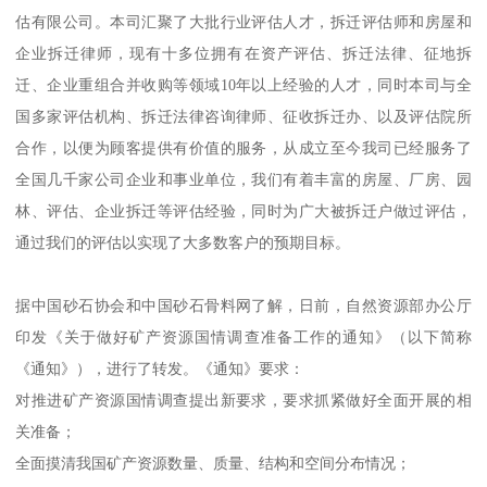
型、不达标的采砂矿厂,强力实施整合、兼并重组,做大、做强。
在国家政策和产业链延伸等发展战略推动下,行业内的优胜劣汰有利
于行业整体规模的提高和工业化发展。为此,规范化的矿山开采设计
和工业化生产流程的实施方案,将成为行业正规化发展的重要举措。
4.产业升级、延长产业链
在淘汰、关闭落后的传统砂石开采业产能基础上,延长产业链。如:商
混、水泥制品、细粉、超细粉等产品。
在提升生产技术、产品标准与提高行业进人门槛的前提下,依据市场
容量适度发展将是行业成熟、稳定、良胜循环发展的体现。提高资
源配置能力和生产过程资源利用效率,形成多层面、多元化的国际贸
易与合作,增加国际市场份额和提高国际竞争力,将作为提高行业发展
水平的着力点和立足点。
5.科技进步、和谐发展
砂石工业将在科技创新、技术进步、提升产业规模和加快转变结构
发展方式等方面作为引领行业发展的重要支撑点。把节能减排和发
展循环经济作为行业发展进步的主攻点,实现绿色环保、和谐社会的