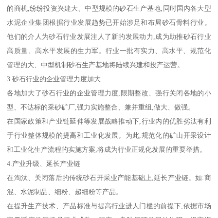
"十二五"发展期间,我国经济发展仍处于大有作为的重要战略机遇
期。以内需为主体的我国市场需求格局没有变化,工业化、信息化、
城市化、市场化、国际化的"五化"发展目标为建材的砂石工业未来发
展提供了巨大的市场空间,我国经济在"十二五"期间仍将保持持续平
稳较快增长。
"十二五"期间,国家还将大量进行基础设施的投人力度、建设需求仍
很强劲,主要建材产品的市场需求总量继续保持增长。建材工业今后
发展的预测:全行业增长速度适中,产业结构进一步优化,经济效益由
2012年触底回升,预计建材工业年增长在10%。建材行业这些新的发
展特征既为砂石工业发展提供了新的机遇,同时又要面对行业结构转
型的严峻挑战。
砂石骨料的市场需求随着国家基础设施的投人会逐步增长,预计到
2020年砂石产品国内需求量为160亿吨,工业增加值和利润总额年均增
长10%以上。
发展趋势:
1.天然砂资源迅速减少