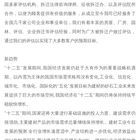
石灰岩的主要成分是碳酸钙，可以溶解在含有二氧化碳的水中。一
般情况下一升含二氧化碳的水，可溶解大约50毫克的碳酸钙。
湖海中所沉积的碳酸钙，在失去水分以后，紧压胶结起来而形成的
岩石，称为石灰岩。石灰岩的矿物成分主要是方解石(占50%以上)还
有一些粘土、粉砂等杂质。绝大多数石灰岩的形成与生物作用有
关，生物遗体堆积而成的石灰岩有珊瑚石灰岩、介壳石灰岩，藻类
石灰岩等，总称生物石灰岩。由水溶液中的碳酸钙(CaCO3)经化学沉
淀而成的石灰岩，称为化学石灰岩。如普通石灰岩、硅质石灰岩
等。
如果有需要进行采石场资产评估的读者，可以咨询重庆海润资产评
估有限公司。本司汇聚了大批行业评估人才，拆迁评估师和房屋和
企业拆迁律师，现有十多位拥有在资产评估、拆迁法律、征地拆
迁、企业重组合并收购等领域10年以上经验的人才，同时本司与全
国多家评估机构、拆迁法律咨询律师、征收拆迁办、以及评估院所
合作，以便为顾客提供有价值的服务，从成立至今我司已经服务了