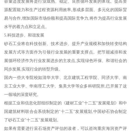
经过多年开采,天然砂资源在迅速减少,有的地区天然砂已近枯竭。为
了保护江堤河坝、保护生态平衡,各地将加大河流和严禁开采力度。
天然砂资源日趋紧张,价格持续看涨,将升至100元/立方米以上。
2.机制砂生产基地建设发展势头强劲
随着基础设施施工技术的要求和高科技的发展,对砂石的数量和质量
都有了更高的要求,机制砂石已是砂石行业产业结构转型升级的主要
发展方向和产体,亦是行业规范化发展的重点工作之一。
当前,各地企业家非常看好砂石行业的发展前景和矿产资源开发利用
的商机,纷纷投资兴建大、中型规模的砂石生产基地,同时国内各大型
水泥企业集团根据行业发展趋势已开始涉足和布局砂石骨料行业。
他们的介人为砂石行业发展注人了新的发展动力,成为助推砂石行业
高质量、高水平发展的生力军。行业一批有实力、高水平、规范化
管理的大、中型机制砂石生产基地将陆续兴建和投产运营。
3.砂石行业的企业管理力度加大
各地加大了砂石行业的企业管理力度,限期整改、强行关闭各地的小