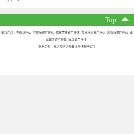
通过我们的评估以实现了大多数客户的预期目标。
据中国砂石协会和中国砂石骨料网了解，日前，自然资源部办公厅
印发《关于做好矿产资源国情调查准备工作的通知》（以下简称
《通知》），进行了转发。《通知》要求：
对推进矿产资源国情调查提出新要求，要求抓紧做好全面开展的相
关准备；
全面摸清我国矿产资源数量、质量、结构和空间分布情况；
矿产资源国情调查工作已列入自然资源重点工作安排，今年将全面
部署开展。
这表明，自然资源部将全面调查砂石等矿产资源国情，目前该项工
作已经进入准备阶段，今年将全面展开。全面调查我国砂石矿产资
源国情，有利于各级部门了解、掌握全国砂石矿产资源信息，加强
对砂石矿产资源；有利于国家对砂石矿产资源开发利用“统一规划”！
如果有需要进行采石场砂石厂资产评估的读者，可以咨询重庆海润
资产评估有限公司。本司汇聚了大批行业评估人才，拆迁评估师和