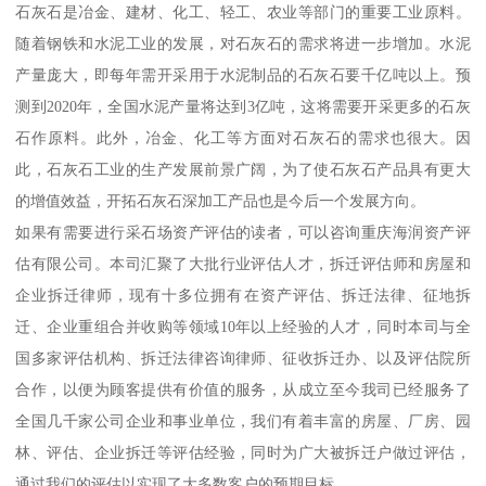
石灰石是冶金、建材、化工、轻工、农业等部门的重要工业原料。
随着钢铁和水泥工业的发展，对石灰石的需求将进一步增加。水泥
产量庞大，即每年需开采用于水泥制品的石灰石要千亿吨以上。预
测到2020年，全国水泥产量将达到3亿吨，这将需要开采更多的石灰
石作原料。此外，冶金、化工等方面对石灰石的需求也很大。因
此，石灰石工业的生产发展前景广阔，为了使石灰石产品具有更大
的增值效益，开拓石灰石深加工产品也是今后一个发展方向。
如果有需要进行采石场资产评估的读者，可以咨询重庆海润资产评
估有限公司。本司汇聚了大批行业评估人才，拆迁评估师和房屋和
企业拆迁律师，现有十多位拥有在资产评估、拆迁法律、征地拆
迁、企业重组合并收购等领域10年以上经验的人才，同时本司与全
国多家评估机构、拆迁法律咨询律师、征收拆迁办、以及评估院所
合作，以便为顾客提供有价值的服务，从成立至今我司已经服务了
全国几千家公司企业和事业单位，我们有着丰富的房屋、厂房、园
林、评估、企业拆迁等评估经验，同时为广大被拆迁户做过评估，
通过我们的评估以实现了大多数客户的预期目标。