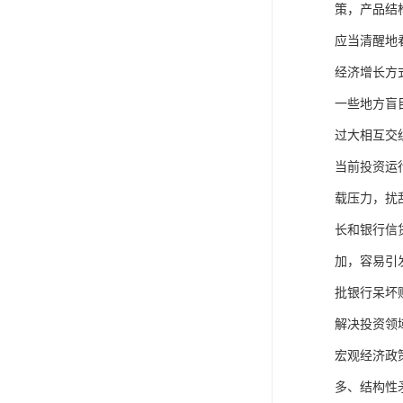
策，产品结
应当清醒地
经济增长方
一些地方盲
过大相互交
当前投资运
载压力，扰
长和银行信
加，容易引
批银行呆坏
解决投资领
宏观经济政
多、结构性