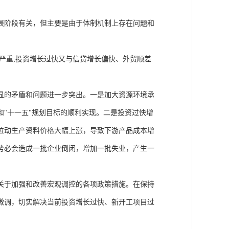
展阶段有关，但主要是由于体制机制上存在问题和
严重;投资增长过快又与信贷增长偏快、外贸顺差
显的矛盾和问题进一步突出。一是加大资源环境承
"十一五"规划目标的顺利实现。二是投资过快增
拉动生产资料价格大幅上涨，导致下游产品成本增
势必会造成一批企业倒闭，增加一批失业，产生一
关于加强和改善宏观调控的各项政策措施。在保持
微调，切实解决当前投资增长过快、新开工项目过