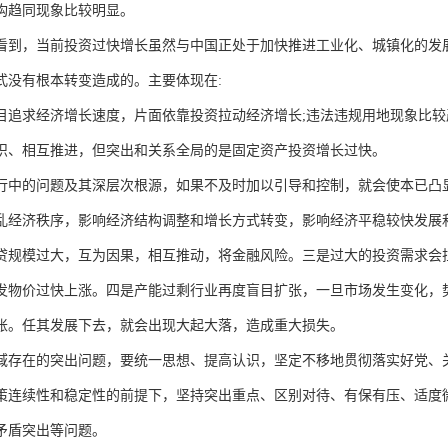
构趋同现象比较明显。
看到，当前投资过快增长虽然与中国正处于加快推进工业化、城镇化的发
式没有根本转变造成的。主要体现在:
目追求经济增长速度，片面依靠投资拉动经济增长;违法违规用地现象比较
织、相互推进，但突出和关系全局的是固定资产投资增长过快。
行中的问题及其深层次根源，如果不及时加以引导和控制，就会使本已凸
乱经济秩序，影响经济结构调整和增长方式转变，影响经济平稳较快发展和
贷规模过大，互为因果，相互推动，将金融风险。三是过大的投资需求会
发物价过快上涨。四是产能过剩行业再度盲目扩张，一旦市场发生变化，
账。任其发展下去，就会出现大起大落，造成重大损失。
域存在的突出问题，要统一思想、提高认识，坚定不移地贯彻落实好党、
策连续性和稳定性的前提下，坚持突出重点、区别对待、有保有压、适度
矛盾突出等问题。