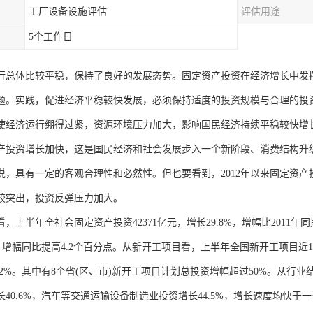
工厂设备设施评估
评估用途
5个工作日
行总体比较平稳，保持了良好的发展态势。固定资产投资在经济增长中发
题。实践，促进经济平稳较快发展，必须保持适度的投资规模与合理的投
使经济运行绷得过紧，资源环境压力加大，影响国民经济持续平稳较快增
产投资增长加快，这是国民经济和社会发展步入一个新阶段、消费结构升
说，具有一定的客观合理性和必然性。但也要看到，2012年以来固定资
较突出，投资反弹压力加大。
，上半年全社会固定资产投资42371亿元，增长29.8%，增幅比2011年同
%，增幅同比提高4.2个百分点。从新开工项目看，上半年全国新开工项目近1
2.2%。其中有8个省(区、市)新开工项目计划总投资增幅超过50%。从
长40.6%，汽车等交通运输设备制造业投资增长44.5%，增长速度均快