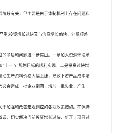
展阶段有关，但主要是由于体制机制上存在问题和
严重;投资增长过快又与信贷增长偏快、外贸顺差
显的矛盾和问题进一步突出。一是加大资源环境承
"十一五"规划目标的顺利实现。二是投资过快增
拉动生产资料价格大幅上涨，导致下游产品成本增
势必会造成一批企业倒闭，增加一批失业，产生一
关于加强和改善宏观调控的各项政策措施。在保持
微调，切实解决当前投资增长过快、新开工项目过