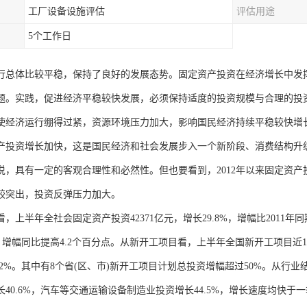
工厂设备设施评估
评估用途
5个工作日
行总体比较平稳，保持了良好的发展态势。固定资产投资在经济增长中发
题。实践，促进经济平稳较快发展，必须保持适度的投资规模与合理的投
使经济运行绷得过紧，资源环境压力加大，影响国民经济持续平稳较快增
产投资增长加快，这是国民经济和社会发展步入一个新阶段、消费结构升
说，具有一定的客观合理性和必然性。但也要看到，2012年以来固定资
较突出，投资反弹压力加大。
，上半年全社会固定资产投资42371亿元，增长29.8%，增幅比2011年同
%，增幅同比提高4.2个百分点。从新开工项目看，上半年全国新开工项目近1
2.2%。其中有8个省(区、市)新开工项目计划总投资增幅超过50%。从
长40.6%，汽车等交通运输设备制造业投资增长44.5%，增长速度均快