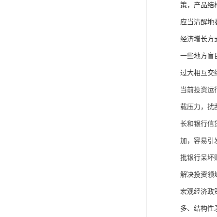
策，产品结
应当清醒地
经济增长方
一些地方盲
过大相互交
当前投资运
载压力，扰
长和银行信
加，容易引
批银行呆坏
解决投资领
宏观经济政
多、结构性