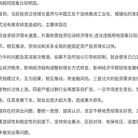
构趋同现象比较明显。
看到，当前投资过快增长虽然与中国正处于加快推进工业化、城镇化的发
式没有根本转变造成的。主要体现在:
目追求经济增长速度，片面依靠投资拉动经济增长;违法违规用地现象比较
织、相互推进，但突出和关系全局的是固定资产投资增长过快。
行中的问题及其深层次根源，如果不及时加以引导和控制，就会使本已凸
乱经济秩序，影响经济结构调整和增长方式转变，影响经济平稳较快发展和
贷规模过大，互为因果，相互推动，将金融风险。三是过大的投资需求会
发物价过快上涨。四是产能过剩行业再度盲目扩张，一旦市场发生变化，
账。任其发展下去，就会出现大起大落，造成重大损失。
域存在的突出问题，要统一思想、提高认识，坚定不移地贯彻落实好党、
策连续性和稳定性的前提下，坚持突出重点、区别对待、有保有压、适度
矛盾突出等问题。