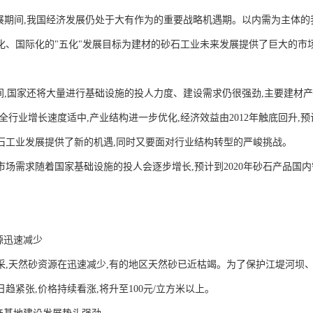
发展期间,我国经济发展仍处于大有作为的重要战略机遇期。以内需为主体的
化、国际化的"五化"发展目标为建材的砂石工业未来发展提供了巨大的市场
期间,国家还将大量进行基础设施的投人力度、建设需求仍很强劲,主要建材
:全行业增长速度适中,产业结构进一步优化,经济效益由2012年触底回升,
石工业发展提供了新的机遇,同时又要面对行业结构转型的严峻挑战。
市场需求随着国家基础设施的投人会逐步增长,预计到2020年砂石产品国内
源迅速减少
采,天然砂资源在迅速减少,有的地区天然砂已近枯竭。为了保护江堤河坝
趋紧张,价格持续看涨,将升至100元/立方米以上。