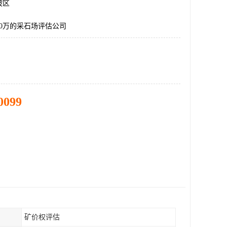
坡区
00万的采石场评估公司
0099
矿价权评估