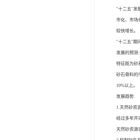
"十二五"
市化、市场
较快增长。
"十二五"
发展的预测
特征既为砂
砂石骨料的
10%以上。
发展趋势:
1.天然砂资
经过多年开
天然砂资源日