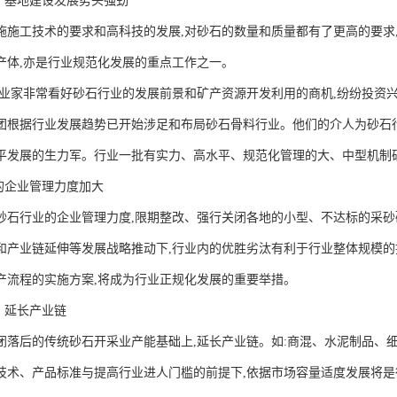
生产基地建设发展势头强劲
施施工技术的要求和高科技的发展,对砂石的数量和质量都有了更高的要求
产体,亦是行业规范化发展的重点工作之一。
企业家非常看好砂石行业的发展前景和矿产资源开发利用的商机,纷纷投资
团根据行业发展趋势已开始涉足和布局砂石骨料行业。他们的介人为砂石
平发展的生力军。行业一批有实力、高水平、规范化管理的大、中型机制
业的企业管理力度加大
砂石行业的企业管理力度,限期整改、强行关闭各地的小型、不达标的采砂
和产业链延伸等发展战略推动下,行业内的优胜劣汰有利于行业整体规模的
产流程的实施方案,将成为行业正规化发展的重要举措。
、延长产业链
闭落后的传统砂石开采业产能基础上,延长产业链。如:商混、水泥制品、
技术、产品标准与提高行业进人门槛的前提下,依据市场容量适度发展将