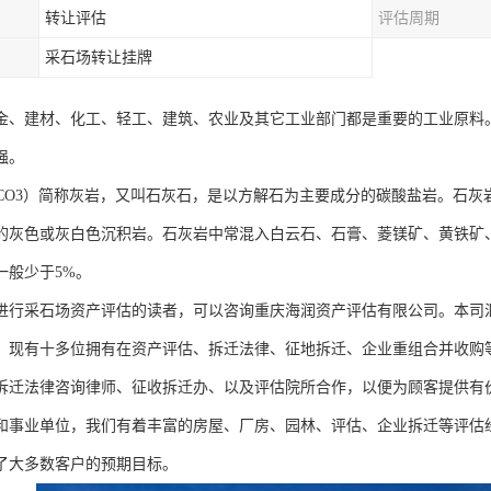
转让评估
评估周期
采石场转让挂牌
金、建材、化工、轻工、建筑、农业及其它工业部门都是重要的工业原料
强。
aCO3）简称灰岩，又叫石灰石，是以方解石为主要成分的碳酸盐岩。石
的灰色或灰白色沉积岩。石灰岩中常混入白云石、石膏、菱镁矿、黄铁矿
一般少于5%。
进行采石场资产评估的读者，可以咨询重庆海润资产评估有限公司。本司
，现有十多位拥有在资产评估、拆迁法律、征地拆迁、企业重组合并收购等
拆迁法律咨询律师、征收拆迁办、以及评估院所合作，以便为顾客提供有
和事业单位，我们有着丰富的房屋、厂房、园林、评估、企业拆迁等评估
了大多数客户的预期目标。