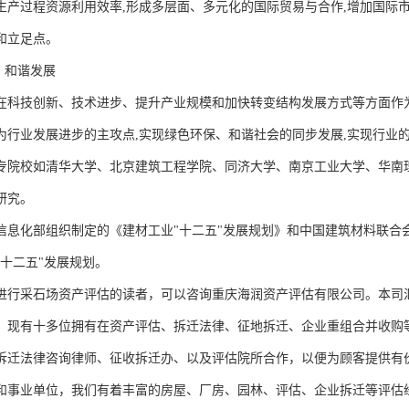
生产过程资源利用效率,形成多层面、多元化的国际贸易与合作,增加国际
和立足点。
、和谐发展
在科技创新、技术进步、提升产业规模和加快转变结构发展方式等方面作
为行业发展进步的主攻点,实现绿色环保、和谐社会的同步发展,实现行业
专院校如清华大学、北京建筑工程学院、同济大学、南京工业大学、华南
研究。
信息化部组织制定的《建材工业"十二五"发展规划》和中国建筑材料联合会
"十二五"发展规划。
进行采石场资产评估的读者，可以咨询重庆海润资产评估有限公司。本司
，现有十多位拥有在资产评估、拆迁法律、征地拆迁、企业重组合并收购等
拆迁法律咨询律师、征收拆迁办、以及评估院所合作，以便为顾客提供有
和事业单位，我们有着丰富的房屋、厂房、园林、评估、企业拆迁等评估