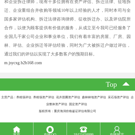
和企业拆迁律师，现有十多位拥有在资产评估、拆迁法律、征地拆
迁、企业重组合并收购等领域10年以上经验的人才，同时本司与全
国多家评估机构、拆迁法律咨询律师、征收拆迁办、以及评估院所
合作，以便为顾客提供有价值的服务，从成立至今我司已经服务了
全国几千家公司企业和事业单位，我们有着丰富的房屋、厂房、园
林、评估、企业拆迁等评估经验，同时为广大被拆迁户做过评估，
通过我们的评估以实现了大多数客户的预期目标。
m.jsycxg.b2b168.com
Top
主营产品：养殖场评估 养殖场资产评估 花卉苗圃资产评估 森林林地资产评估 采石场资产评估 企
业整体资产评估 固定资产评估
版权所有：重庆海润价格鉴证评估有限公司
首页
在线QQ
18423450099
在线留言