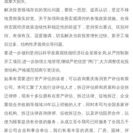
成重大损失。
解决投资领域存在的突出问题，要统一思想、提高认识，坚定不移
地贯彻落实好党、关于加强和改善宏观调控的各项政策措施。在保
持宏观经济政策连续性和稳定性的前提下，坚持突出重点、区别对
待、有保有压、适度微调，切实解决当前投资增长过快、新开工项
目过多、结构性矛盾突出等问题。
要进一步做到坚持以科学发展观统领经济社会发展全局;从严控制新
开工项目;进一步加强土地管理;继续严把信贷"闸门";大力调整优化投
资结构;严格规范招商引资活动。
如果有需要进行资产评估的读者，可以咨询重庆海润资产评估有限
公司。本司汇聚了大批行业评估人才，拆迁评估师和房屋和企业拆
迁律师，现有十多位拥有在资产评估、拆迁法律、征地拆迁、企业
重组合并收购等领域10年以上经验的人才，同时本司与全国多家评
估机构、拆迁法律咨询律师、征收拆迁办、以及评估院所合作，以
便为顾客提供有价值的服务，从成立至今我司已经服务了全国几千
家公司企业和事业单位，我们有着丰富的房屋、厂房、园林、评