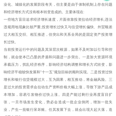
业化、城镇化的发展阶段有关，但主要是由于体制机制上存在问题
和经济增长方式没有根本转变造成的。主要体现在:
一些地方盲目追求经济增长速度，片面依靠投资拉动经济增长;违法
违规用地现象比较严重;投资增长过快又与信贷增长偏快、外贸顺差
过大相互交织、相互推进，但突出和关系全局的是固定资产投资增
长过快。
当前投资运行中的问题及其深层次根源，如果不及时加以引导和控
制，就会使本已凸显的矛盾和问题进一步突出。一是加大资源环境
承载压力，扰乱经济秩序，影响经济结构调整和增长方式转变，影
响经济平稳较快发展和"十一五"规划目标的顺利实现。二是投资过快
增长和银行信贷规模过大，互为因果，相互推动，将金融风险。三
是过大的投资需求会拉动生产资料价格大幅上涨，导致下游产品成
本增加，容易引发物价过快上涨。四是产能过剩行业再度盲目扩
张，一旦市场发生变化，势必会造成一批企业倒闭，增加一批失
业，产生一批银行呆坏账。任其发展下去，就会出现大起大落，造