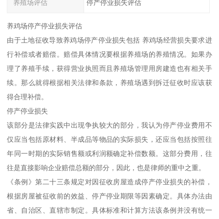
养殖场评估
停产停业损失评估
养鸡场停产停业损失评估
由于土地征收导致养鸡场停产停业损失包括 养鸡场经营损失要求进
行补偿或者赔偿。赔偿具体情况要根据养殖场的养殖情况。如果办
理了养殖手续，获得营业执照而且养殖场管理用房建造也有相关手
续。那么就得根据相关法律和条款，养殖场遇到拆迁征收时应该获
得合理补偿。
停产停业损失
该部分是法律实践中出现争执较大的部分，我认为停产停业费用不
仅应当包括原材料、半成品等物品的实际损失，还应当包括按照往
年同一时期的实际销售额或利润额确定补偿数额。这部分费用，往
往是直接影响企业赔偿总额的部分，因此，也是律师的重中之重。
《条例》第二十三条规定对因征收房屋造成停产停业损失的补偿，
根据房屋被征收前的效益、停产停业期限等因素确定。具体办法由
省、自治区、直辖市制定。具体标准和计算方法该条例并没有统一