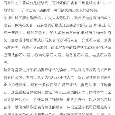
石灰岩的主要成分是碳酸钙，可以溶解在含有二氧化碳的水中。一
般情况下一升含二氧化碳的水，可溶解大约50毫克的碳酸钙。
湖海中所沉积的碳酸钙，在失去水分以后，紧压胶结起来而形成的
岩石，称为石灰岩。石灰岩的矿物成分主要是方解石(占50%以上)还
有一些粘土、粉砂等杂质。绝大多数石灰岩的形成与生物作用有
关，生物遗体堆积而成的石灰岩有珊瑚石灰岩、介壳石灰岩，藻类
石灰岩等，总称生物石灰岩。由水溶液中的碳酸钙(CaCO3)经化学沉
淀而成的石灰岩，称为化学石灰岩。如普通石灰岩、硅质石灰岩
等。
如果有需要进行采石场资产评估的读者，可以咨询重庆海润资产评
估有限公司。本司汇聚了大批行业评估人才，拆迁评估师和房屋和
企业拆迁律师，现有十多位拥有在资产评估、拆迁法律、征地拆
迁、企业重组合并收购等领域10年以上经验的人才，同时本司与全
国多家评估机构、拆迁法律咨询律师、征收拆迁办、以及评估院所
合作，以便为顾客提供有价值的服务，从成立至今我司已经服务了
全国几千家公司企业和事业单位，我们有着丰富的房屋、厂房、园