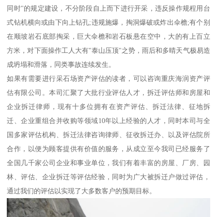
同时"的规定建设，不分阶段自上而下进行开采，违反操作规程用台
式钻机横向或由下向上钻孔;违规施爆，掏洞爆破或炸出伞檐;有个别
在顺坡岩石底部掏采，巨大伞檐和岩石板悬在空中，大的有上百立
方米，对下面操作工人大有"泰山压顶"之势，雨后和多晴天气极易造
成坍塌和滑落，同类事故连续发生。
如果有需要进行采石场资产评估的读者，可以咨询重庆海润资产评
估有限公司。本司汇聚了大批行业评估人才，拆迁评估师和房屋和
企业拆迁律师，现有十多位拥有在资产评估、拆迁法律、征地拆
迁、企业重组合并收购等领域10年以上经验的人才，同时本司与全
国多家评估机构、拆迁法律咨询律师、征收拆迁办、以及评估院所
合作，以便为顾客提供有价值的服务，从成立至今我司已经服务了
全国几千家公司企业和事业单位，我们有着丰富的房屋、厂房、园
林、评估、企业拆迁等评估经验，同时为广大被拆迁户做过评估，
通过我们的评估以实现了大多数客户的预期目标。