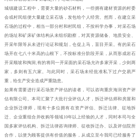
城镇建设工程中，需要大量的砂石材料，一些拥有建材资源的村委
会或村民组便大量建立采石场，发包给个人经营。然而，在建立采
石场的过程中，相当一部分村和村民组，不按科学办事，对采石场
的场址和矿床矿体结构从未组织勘察，对其资源储备、地质安全、
开采年限等从未进行论证和规划，仓促上马，盲目开采。有的采石
场开在七八十米高的山根下，不按标准分阶段开采，从而形成岩石
开采顺坡和掏洞;有的将同一开采面的采石场允许多家开采，少则两
家，多则有五六家。与此同时，采石场未经批准私下过户交易严
重，给生产安全造成严重隐患。
如果有需要进行采石场资产评估的读者，可以咨询重庆海润资产评
估有限公司。本司汇聚了大批行业评估人才，拆迁评估师和房屋和
企业拆迁律师，现有十多位拥有在资产评估、拆迁法律、征地拆
迁、企业重组合并收购等领域10年以上经验的人才，同时本司与全
国多家评估机构、拆迁法律咨询律师、征收拆迁办、以及评估院所
合作，以便为顾客提供有价值的服务，从成立至今我司已经服务了