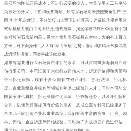
采石场为降低开采成本，不进行必要的投入，大量使用人工从事较
为原始的开采，工艺和设备简陋。所有采石场均未按照安全生产"三
同时"的规定建设，不分阶段自上而下进行开采，违反操作规程用台
式钻机横向或由下向上钻孔;违规施爆，掏洞爆破或炸出伞檐;有个别
在顺坡岩石底部掏采，巨大伞檐和岩石板悬在空中，大的有上百立
方米，对下面操作工人大有"泰山压顶"之势，雨后和多晴天气极易造
成坍塌和滑落，同类事故连续发生。
如果有需要进行采石场资产评估的读者，可以咨询重庆海润资产评
估有限公司。本司汇聚了大批行业评估人才，拆迁评估师和房屋和
企业拆迁律师，现有十多位拥有在资产评估、拆迁法律、征地拆
迁、企业重组合并收购等领域10年以上经验的人才，同时本司与全
国多家评估机构、拆迁法律咨询律师、征收拆迁办、以及评估院所
合作，以便为顾客提供有价值的服务，从成立至今我司已经服务了
全国几千家公司企业和事业单位，我们有着丰富的房屋、厂房、园
林、评估、企业拆迁等评估经验，同时为广大被拆迁户做过评估，
通过我们的评估以实现了大多数客户的预期目标。