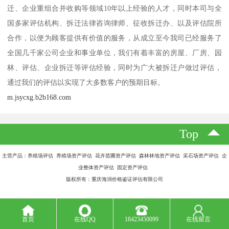
迁、企业重组合并收购等领域10年以上经验的人才，同时本司与全
国多家评估机构、拆迁法律咨询律师、征收拆迁办、以及评估院所
合作，以便为顾客提供有价值的服务，从成立至今我司已经服务了
全国几千家公司企业和事业单位，我们有着丰富的房屋、厂房、园
林、评估、企业拆迁等评估经验，同时为广大被拆迁户做过评估，
通过我们的评估以实现了大多数客户的预期目标。
m.jsycxg.b2b168.com
Top
主营产品：养殖场评估 养殖场资产评估 花卉苗圃资产评估 森林林地资产评估 采石场资产评估 企
业整体资产评估 固定资产评估
版权所有：重庆海润价格鉴证评估有限公司
首页
在线QQ
18423450099
在线留言