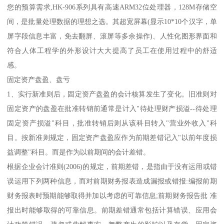
您的预算需求,HK-906系列具有高速ARM32位处理器，128M存储空
间，是批量处理数据的理想之选。其超宽屏幕(显示10*10个汉字，单
屏字段信息丰富，免去翻屏、滚屏等多余操作)、人性化图形界面和
符合人体工程学的外形设计大大提高了员工在使用过程中的舒适
感。
固定资产盘盈、盘亏
1、实行新准则后，固定资产盘盈的会计核算发生了变化。旧准则对
固定资产的盘盈在批准转销前通常是计入"待处理财产损溢--待处理
固定资产损溢"科目，批准转销后则从该科目转入"营业外收入"科
目。按新准则规定，固定资产盘盈应作为前期差错记入"以前年度损
益调整"科目。而是作为以前期间的会计差错。
根据企业会计准则(2006)的规定，前期差错，是指由于没有运用或错
误运用下列两种信息，而对前期财务报表造成漏报或错报:编报前期
财务报表时预期能够取得并加以考虑的可靠信息;前期财务报告批 准
报出时能够取得的可靠信息。前期差错通常包括计算错误、应用会