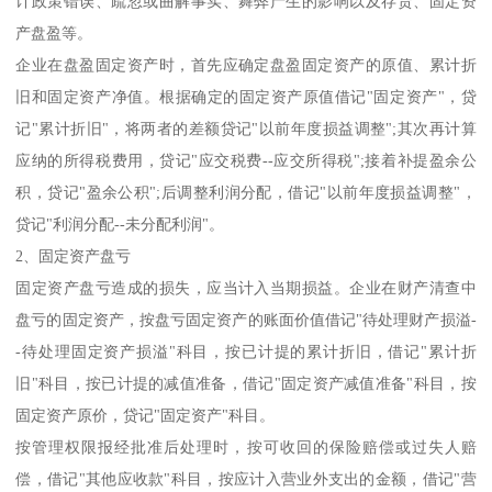
计政策错误、疏忽或曲解事实、舞弊产生的影响以及存货、固定资
产盘盈等。
企业在盘盈固定资产时，首先应确定盘盈固定资产的原值、累计折
旧和固定资产净值。根据确定的固定资产原值借记"固定资产"，贷
记"累计折旧"，将两者的差额贷记"以前年度损益调整";其次再计算
应纳的所得税费用，贷记"应交税费--应交所得税";接着补提盈余公
积，贷记"盈余公积";后调整利润分配，借记"以前年度损益调整"，
贷记"利润分配--未分配利润"。
2、固定资产盘亏
固定资产盘亏造成的损失，应当计入当期损益。企业在财产清查中
盘亏的固定资产，按盘亏固定资产的账面价值借记"待处理财产损溢-
-待处理固定资产损溢"科目，按已计提的累计折旧，借记"累计折
旧"科目，按已计提的减值准备，借记"固定资产减值准备"科目，按
固定资产原价，贷记"固定资产"科目。
按管理权限报经批准后处理时，按可收回的保险赔偿或过失人赔
偿，借记"其他应收款"科目，按应计入营业外支出的金额，借记"营