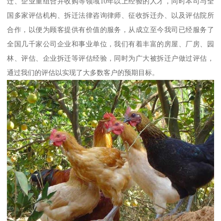
迁、企业重组合并收购等领域10年以上经验的人才，同时本司与全
国多家评估机构、拆迁法律咨询律师、征收拆迁办、以及评估院所
合作，以便为顾客提供有价值的服务，从成立至今我司已经服务了
全国几千家公司企业和事业单位，我们有着丰富的房屋、厂房、园
林、评估、企业拆迁等评估经验，同时为广大被拆迁户做过评估，
通过我们的评估以实现了大多数客户的预期目标。