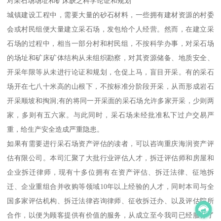
对采石场场址和矿床缺乏科学论证和规划
城镇建设工程中，需要大量的砂石材料，一些拥有建材资源的村委
会或村民组便大量建立采石场，发包给个人经营。然而，在建立采
石场的过程中，相当一部分村和村民组，不按科学办事，对采石场
的场址和矿床矿体结构从未组织勘察，对其资源储备、地质安全、
开采年限等从未进行论证和规划，仓促上马，盲目开采。有的采石
场开在七八十米高的山根下，不按标准分阶段开采，从而形成岩石
开采顺坡和掏洞;有的将同一开采面的采石场允许多家开采，少则两
家，多则有五六家。与此同时，采石场未经批准私下过户交易严
重，给生产安全造成严重隐患。
如果有需要进行采石场资产评估的读者，可以咨询重庆海润资产评
估有限公司。本司汇聚了大批行业评估人才，拆迁评估师和房屋和
企业拆迁律师，现有十多位拥有在资产评估、拆迁法律、征地拆
迁、企业重组合并收购等领域10年以上经验的人才，同时本司与全
国多家评估机构、拆迁法律咨询律师、征收拆迁办、以及评估院所
合作，以便为顾客提供有价值的服务，从成立至今我司已经服务了