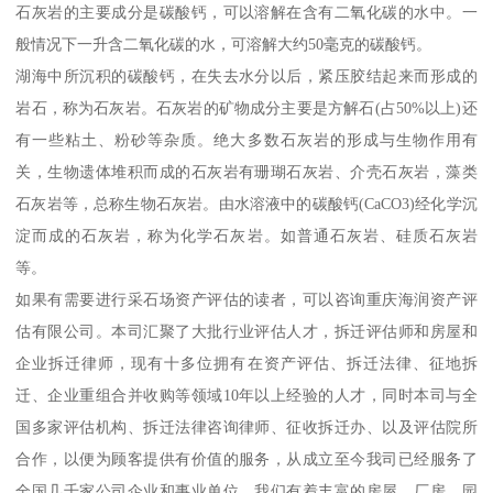
石灰岩的主要成分是碳酸钙，可以溶解在含有二氧化碳的水中。一
般情况下一升含二氧化碳的水，可溶解大约50毫克的碳酸钙。
湖海中所沉积的碳酸钙，在失去水分以后，紧压胶结起来而形成的
岩石，称为石灰岩。石灰岩的矿物成分主要是方解石(占50%以上)还
有一些粘土、粉砂等杂质。绝大多数石灰岩的形成与生物作用有
关，生物遗体堆积而成的石灰岩有珊瑚石灰岩、介壳石灰岩，藻类
石灰岩等，总称生物石灰岩。由水溶液中的碳酸钙(CaCO3)经化学沉
淀而成的石灰岩，称为化学石灰岩。如普通石灰岩、硅质石灰岩
等。
如果有需要进行采石场资产评估的读者，可以咨询重庆海润资产评
估有限公司。本司汇聚了大批行业评估人才，拆迁评估师和房屋和
企业拆迁律师，现有十多位拥有在资产评估、拆迁法律、征地拆
迁、企业重组合并收购等领域10年以上经验的人才，同时本司与全
国多家评估机构、拆迁法律咨询律师、征收拆迁办、以及评估院所
合作，以便为顾客提供有价值的服务，从成立至今我司已经服务了
全国几千家公司企业和事业单位，我们有着丰富的房屋、厂房、园