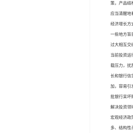
策，产品结
应当清醒地
经济增长方
一些地方盲
过大相互交
当前投资运
载压力，扰
长和银行信
加，容易引
批银行呆坏
解决投资领
宏观经济政
多、结构性