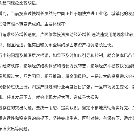
构趋同现象比较明显。
看到，当前投资过快增长虽然与中国正处于加快推进工业化、城镇化的发
式没有根本转变造成的。主要体现在:
目追求经济增长速度，片面依靠投资拉动经济增长;违法违规用地现象比较
织、相互推进，但突出和关系全局的是固定资产投资增长过快。
行中的问题及其深层次根源，如果不及时加以引导和控制，就会使本已凸
乱经济秩序，影响经济结构调整和增长方式转变，影响经济平稳较快发展和
贷规模过大，互为因果，相互推动，将金融风险。三是过大的投资需求会
发物价过快上涨。四是产能过剩行业再度盲目扩张，一旦市场发生变化，
账。任其发展下去，就会出现大起大落，造成重大损失。
域存在的突出问题，要统一思想、提高认识，坚定不移地贯彻落实好党、
策连续性和稳定性的前提下，坚持突出重点、区别对待、有保有压、适度
矛盾突出等问题。