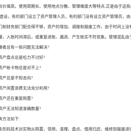
有价值高，使用周期长、使用地点分散、管理难度大等特点,正是由于这
同虚设，有的部门设立了资产管理人员，有的部门没有设立资产管理员，
门和财务部门配合得不够，资产的增加、调拨和报废工作，由于时间上没
慢，入账时间滞后，或重复进账、漏进、产生账实不符现象。管理混乱由
理者总有一些问题无法解决?
资产盘点总是吃力不讨好?
资产帐卡物总是对不上?
资产总是不知去向?
资产闲置浪费无法充分利用?
资产还在重复购置?
资产无法知道准确数量?
决方法如下:
条形码技术对实物从购置、领用、清理、盘点、借用归还、维修到报废进