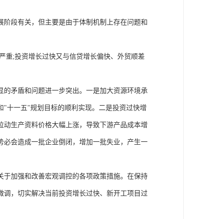
展阶段有关，但主要是由于体制机制上存在问题和
严重;投资增长过快又与信贷增长偏快、外贸顺差
显的矛盾和问题进一步突出。一是加大资源环境承
"十一五"规划目标的顺利实现。二是投资过快增
拉动生产资料价格大幅上涨，导致下游产品成本增
势必会造成一批企业倒闭，增加一批失业，产生一
关于加强和改善宏观调控的各项政策措施。在保持
微调，切实解决当前投资增长过快、新开工项目过