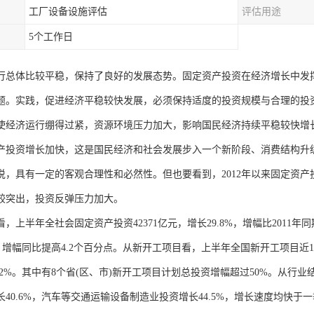
工厂设备设施评估
评估用途
5个工作日
行总体比较平稳，保持了良好的发展态势。固定资产投资在经济增长中发
题。实践，促进经济平稳较快发展，必须保持适度的投资规模与合理的投
使经济运行绷得过紧，资源环境压力加大，影响国民经济持续平稳较快增
产投资增长加快，这是国民经济和社会发展步入一个新阶段、消费结构升
说，具有一定的客观合理性和必然性。但也要看到，2012年以来固定资
较突出，投资反弹压力加大。
，上半年全社会固定资产投资42371亿元，增长29.8%，增幅比2011年同
%，增幅同比提高4.2个百分点。从新开工项目看，上半年全国新开工项目近1
2.2%。其中有8个省(区、市)新开工项目计划总投资增幅超过50%。从
长40.6%，汽车等交通运输设备制造业投资增长44.5%，增长速度均快