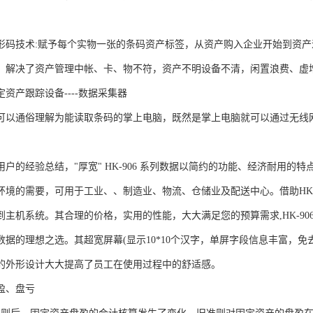
形码技术:赋予每个实物一张的条码资产标签，从资产购入企业开始到资
。解决了资产管理中帐、卡、物不符，资产不明设备不清，闲置浪费、虚
资产跟踪设备----数据采集器
可以通俗理解为能读取条码的掌上电脑，既然是掌上电脑就可以通过无线
用户的经验总结，"厚宽" HK-906 系列数据以简约的功能、经济耐用的
环境的需要，可用于工业、、制造业、物流、仓储业及配送中心。借助HK
主机系统。其合理的价格，实用的性能，大大满足您的预算需求,HK-906
数据的理想之选。其超宽屏幕(显示10*10个汉字，单屏字段信息丰富，
的外形设计大大提高了员工在使用过程中的舒适感。
盈、盘亏