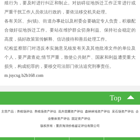
殖行为，要及时进行纠正和制止。对妨碍征地拆迁工作正常进行或
严重干扰工作人员依法行政的，要依法移交机关处理。
各有关区、乡(镇)、街道办事处以及村委会要确定专人负责，积极配
合做好征地拆迁工作。要站在维护群众切身利益、保持社会稳定的
高度，搞好政策宣传解释、信访接待和善后处理工作。
纪检监察部门对违反本实施意见核发有关及其他批准文件的单位及
个人，要严肃查处;情节严重，致使公共财产、国家和利益遭受重大
损失，构成犯罪的，要移交司法部门依法追究刑事责任。
m.jsycxg.b2b168.com
Top
主营产品：养殖场评估 养殖场资产评估 花卉苗圃资产评估 森林林地资产评估 采石场资产评估 企
业整体资产评估 固定资产评估
版权所有：重庆海润价格鉴证评估有限公司