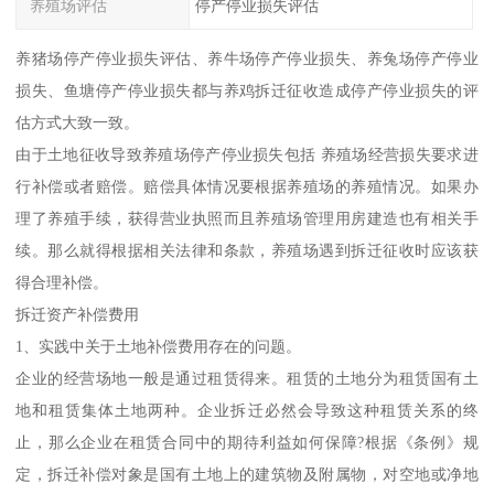
养殖场评估
停产停业损失评估
养猪场停产停业损失评估、养牛场停产停业损失、养兔场停产停业
损失、鱼塘停产停业损失都与养鸡拆迁征收造成停产停业损失的评
估方式大致一致。
由于土地征收导致养殖场停产停业损失包括 养殖场经营损失要求进
行补偿或者赔偿。赔偿具体情况要根据养殖场的养殖情况。如果办
理了养殖手续，获得营业执照而且养殖场管理用房建造也有相关手
续。那么就得根据相关法律和条款，养殖场遇到拆迁征收时应该获
得合理补偿。
拆迁资产补偿费用
1、实践中关于土地补偿费用存在的问题。
企业的经营场地一般是通过租赁得来。租赁的土地分为租赁国有土
地和租赁集体土地两种。企业拆迁必然会导致这种租赁关系的终
止，那么企业在租赁合同中的期待利益如何保障?根据《条例》规
定，拆迁补偿对象是国有土地上的建筑物及附属物，对空地或净地