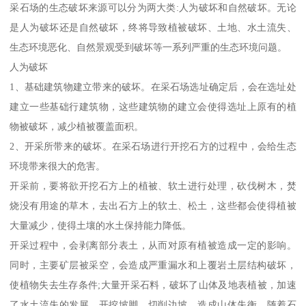
采石场的生态破坏来源可以分为两大类:人为破坏和自然破坏。无论
是人为破坏还是自然破坏，终将导致植被破坏、土地、水土流失、
生态环境恶化、自然景观受到破坏等一系列严重的生态环境问题。
人为破坏
1、基础建筑物建立带来的破坏。在采石场选址确定后，会在选址处
建立一些基础行建筑物，这些建筑物的建立会使得选址上原有的植
物被破坏，减少植被覆盖面积。
2、开采所带来的破坏。在采石场进行开挖石方的过程中，会给生态
环境带来很大的危害。
开采前，要将欲开挖石方上的植被、软土进行处理，砍伐树木，焚
烧没有用途的草木，去出石方上的软土、松土，这些都会使得植被
大量减少，使得土壤的水土保持能力降低。
开采过程中，会剥离部分表土，从而对原有植被造成一定的影响。
同时，主要矿层被采空，会造成严重漏水和上覆岩土层结构破坏，
使植物失去生存条件;大量开采石料，破坏了山体及地表植被，加速
了水土流失的发展。开挖坡脚、切削边坡，造成山体失衡。随着石