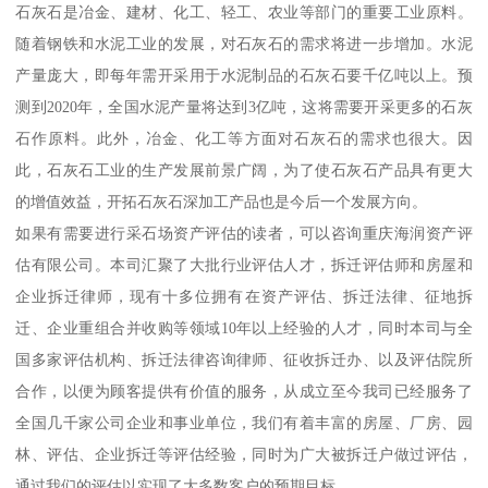
石灰石是冶金、建材、化工、轻工、农业等部门的重要工业原料。
随着钢铁和水泥工业的发展，对石灰石的需求将进一步增加。水泥
产量庞大，即每年需开采用于水泥制品的石灰石要千亿吨以上。预
测到2020年，全国水泥产量将达到3亿吨，这将需要开采更多的石灰
石作原料。此外，冶金、化工等方面对石灰石的需求也很大。因
此，石灰石工业的生产发展前景广阔，为了使石灰石产品具有更大
的增值效益，开拓石灰石深加工产品也是今后一个发展方向。
如果有需要进行采石场资产评估的读者，可以咨询重庆海润资产评
估有限公司。本司汇聚了大批行业评估人才，拆迁评估师和房屋和
企业拆迁律师，现有十多位拥有在资产评估、拆迁法律、征地拆
迁、企业重组合并收购等领域10年以上经验的人才，同时本司与全
国多家评估机构、拆迁法律咨询律师、征收拆迁办、以及评估院所
合作，以便为顾客提供有价值的服务，从成立至今我司已经服务了
全国几千家公司企业和事业单位，我们有着丰富的房屋、厂房、园
林、评估、企业拆迁等评估经验，同时为广大被拆迁户做过评估，
通过我们的评估以实现了大多数客户的预期目标。