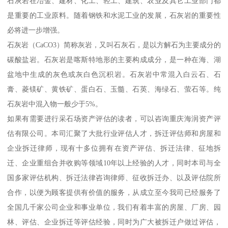
石灰岩在冶金、建材、化工、轻工、建筑、农业及其它工业部门都
是重要的工业原料。随着钢铁和水泥工业的发展，石灰岩的重要性
必将进一步增强。
石灰岩（CaCO3）简称灰岩，又叫石灰石，是以方解石为主要成分的
碳酸盐岩。石灰岩是喀斯特地形的主要构成成分，是一种在海、湖
盆地中生成的灰色或灰白色沉积岩。石灰岩中常混入白云石、石
膏、菱镁矿、黄铁矿、蛋白石、玉髓、石英、海绿石、萤石等。纯
石灰岩中混入物一般少于5%。
如果有需要进行采石场资产评估的读者，可以咨询重庆海润资产评
估有限公司。本司汇聚了大批行业评估人才，拆迁评估师和房屋和
企业拆迁律师，现有十多位拥有在资产评估、拆迁法律、征地拆
迁、企业重组合并收购等领域10年以上经验的人才，同时本司与全
国多家评估机构、拆迁法律咨询律师、征收拆迁办、以及评估院所
合作，以便为顾客提供有价值的服务，从成立至今我司已经服务了
全国几千家公司企业和事业单位，我们有着丰富的房屋、厂房、园
林、评估、企业拆迁等评估经验，同时为广大被拆迁户做过评估，