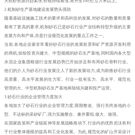
天然砂资源日趋紧张,价格持续看涨,将升至100元/立方米以上。
2.机制砂生产基地建设发展势头强劲
随着基础设施施工技术的要求和高科技的发展,对砂石的数量和质量
都有了更高的要求,机制砂石已是砂石行业产业结构转型升级的主要
发展方向和产体,亦是行业规范化发展的重点工作之一。
当前,各地企业家非常看好砂石行业的发展前景和矿产资源开发利用
的商机,纷纷投资兴建大、中型规模的砂石生产基地,同时国内各大型
水泥企业集团根据行业发展趋势已开始涉足和布局砂石骨料行业。
他们的介人为砂石行业发展注人了新的发展动力,成为助推砂石行业
高质量、高水平发展的生力军。行业一批有实力、高水平、规范化
管理的大、中型机制砂石生产基地将陆续兴建和投产运营。
3.砂石行业的企业管理力度加大
各地加大了砂石行业的企业管理力度,限期整改、强行关闭各地的小
型、不达标的采砂矿厂,强力实施整合、兼并重组,做大、做强。
在国家政策和产业链延伸等发展战略推动下,行业内的优胜劣汰有利
于行业整体规模的提高和工业化发展。为此,规范化的矿山开采设计