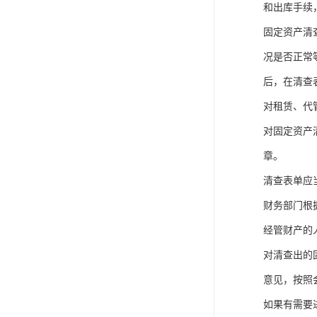
和出库手续
固定资产清
况是否正常
后，在清查
对租赁、代
对固定资产
章。
清查表单应
财务部门根
经管财产的
对清查出的
意见，按照
如果有需要