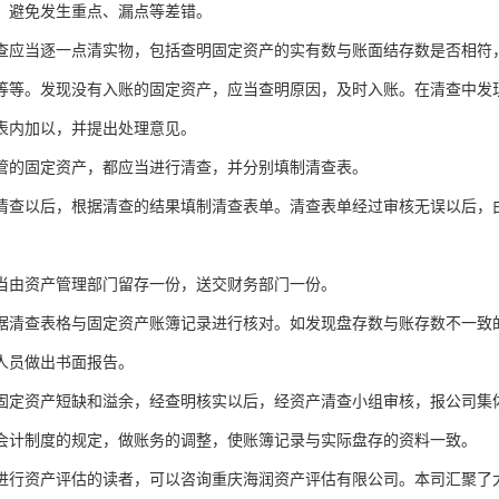
，避免发生重点、漏点等差错。
查应当逐一点清实物，包括查明固定资产的实有数与账面结存数是否相符
等等。发现没有入账的固定资产，应当查明原因，及时入账。在清查中发
表内加以，并提出处理意见。
管的固定资产，都应当进行清查，并分别填制清查表。
清查以后，根据清查的结果填制清查表单。清查表单经过审核无误以后，
当由资产管理部门留存一份，送交财务部门一份。
据清查表格与固定资产账簿记录进行核对。如发现盘存数与账存数不一致
人员做出书面报告。
固定资产短缺和溢余，经查明核实以后，经资产清查小组审核，报公司集
会计制度的规定，做账务的调整，使账簿记录与实际盘存的资料一致。
进行资产评估的读者，可以咨询重庆海润资产评估有限公司。本司汇聚了