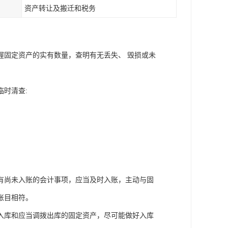
资产转让及搬迁和税务
握固定资产的实有数量，查明有无丢失、 毁损或未
时清查:
有尚未入账的会计事项，应当及时入账，主动与固
账目相符。
入库和应当调拨出库的固定资产，尽可能做好入库