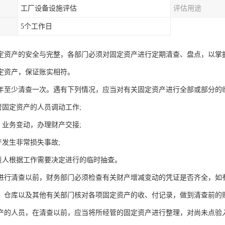
工厂设备设施评估
评估用途
5个工作日
定资产的安全与完整，各部门必须对固定资产进行定期清查、盘点，以掌
定资产，保证账实相符。
年至少清查一次。遇有下列情况，应当对有关固定资产进行全部或部分的临
管固定资产的人员调动工作;
、业务变动，办理财产交接;
产发生非常损失事故;
负责人根据工作需要决定进行的临时抽查。
进行清查以前，财务部门必须检查有关财产增减变动的凭证是否齐全，如
、仓库以及其他有关部门核对各项固定资产的收、付记录，做到清查前的
产的人员，在清查以前，应当将所经管的固定资产进行整理，对尚未点验