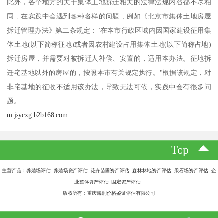
此外，各个地方的关于集体土地拆迁相关的法律法规内容都不尽相
同，在实践中会遇到各种各样的问题，例如《北京市集体土地房屋
拆迁管理办法》第二条规定："在本市行政区域内因国家建设征用集
体土地(以下简称征地)或者因农村建设占用集体土地(以下简称占地)
拆迁房屋，并需要对被拆迁人补偿、安置的，适用本办法。征地拆
迁宅基地以外的房屋的，按照本市有关规定执行。"根据该规定，对
非宅基地的征收不适用该办法，导致无法可依，实践中会有很多问
题。
m.jsycxg.b2b168.com
Top
主营产品：养殖场评估 养殖场资产评估 花卉苗圃资产评估 森林林地资产评估 采石场资产评估 企
业整体资产评估 固定资产评估
版权所有：重庆海润价格鉴证评估有限公司