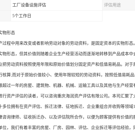
工厂设备设施评估
评估用途
5个工作日
实物形态
产过程中用来改变或者影响劳动对象的劳动资料，是固定资本的实物形态
实物形态，但其价值则随着企业生产经营活动而逐渐地转移到产品成本中
业把劳动资料按照使用年限和原始价值划分固定资产和低值易耗品。对于
行核算;而对于原始价值较小、使用年限较短的劳动资料，按照低值易耗
限超过一年的房屋、建筑物、机器、机械、运输工具以及其他与生产经营
进行资产评估的读者，可以咨询重庆海润资产评估有限公司。本司汇聚了
十多位拥有在资产评估、拆迁法律、征地拆迁、企业重组合并收购等领域1
律咨询律师、征收拆迁办、以及评估院所合作，以便为顾客提供有价值的
单位，我们有着丰富的房屋、厂房、园林、评估、企业拆迁等评估经验，