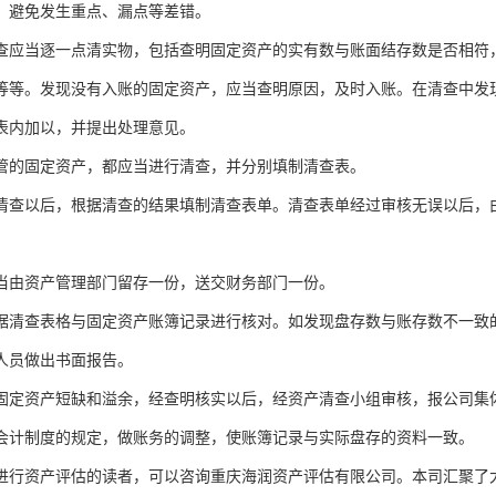
，避免发生重点、漏点等差错。
查应当逐一点清实物，包括查明固定资产的实有数与账面结存数是否相符
等等。发现没有入账的固定资产，应当查明原因，及时入账。在清查中发
表内加以，并提出处理意见。
管的固定资产，都应当进行清查，并分别填制清查表。
清查以后，根据清查的结果填制清查表单。清查表单经过审核无误以后，
当由资产管理部门留存一份，送交财务部门一份。
据清查表格与固定资产账簿记录进行核对。如发现盘存数与账存数不一致
人员做出书面报告。
固定资产短缺和溢余，经查明核实以后，经资产清查小组审核，报公司集
会计制度的规定，做账务的调整，使账簿记录与实际盘存的资料一致。
进行资产评估的读者，可以咨询重庆海润资产评估有限公司。本司汇聚了