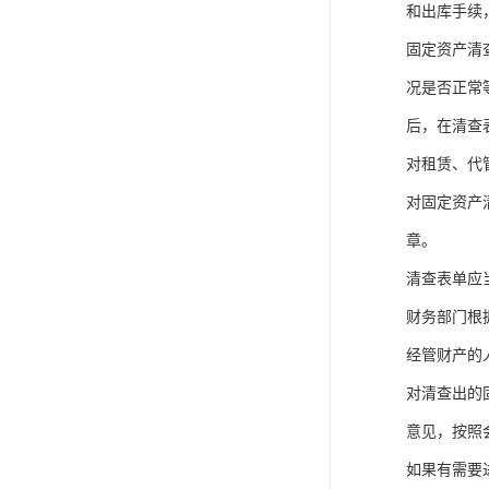
和出库手续
固定资产清
况是否正常
后，在清查
对租赁、代
对固定资产
章。
清查表单应
财务部门根
经管财产的
对清查出的
意见，按照
如果有需要