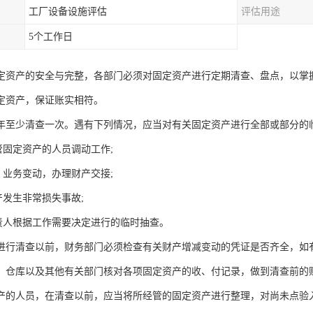
工厂设备设施评估
评估用途
5个工作日
定资产的安全与完整，各部门必须对固定资产进行定期清查、盘点，以掌
定资产，保证账实相符。
年至少清查一次。遇有下列情况，应当对有关固定资产进行全部或部分的临
管固定资产的人员调动工作;
、业务变动，办理财产交接;
产发生非常损失事故;
负责人根据工作需要决定进行的临时抽查。
进行清查以前，财务部门必须检查有关财产增减变动的凭证是否齐全，如
、仓库以及其他有关部门核对各项固定资产的收、付记录，做到清查前的
产的人员，在清查以前，应当将所经管的固定资产进行整理，对尚未点验