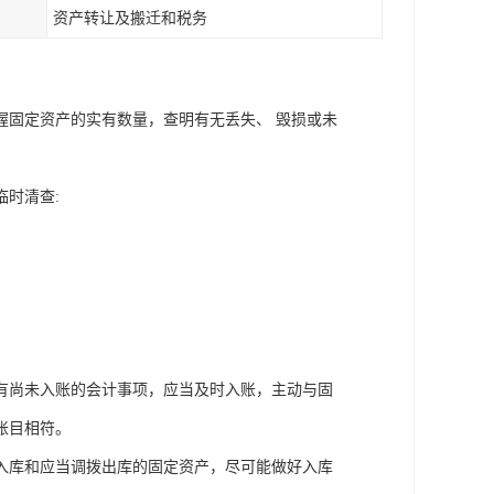
资产转让及搬迁和税务
握固定资产的实有数量，查明有无丢失、 毁损或未
时清查:
有尚未入账的会计事项，应当及时入账，主动与固
账目相符。
入库和应当调拨出库的固定资产，尽可能做好入库