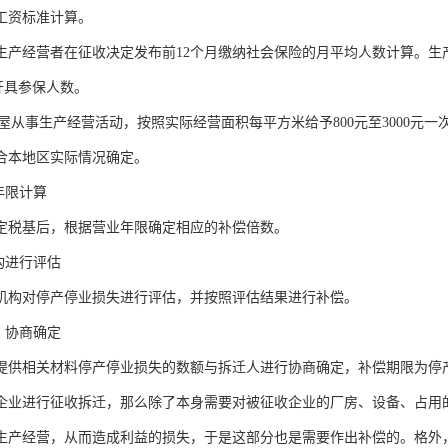
工资标准计算。
生产经营者在征收决定发布前12个月缴纳社会保险的月平均人数计算。生
开具参保人数。
宅房屋从事生产经营活动，按照实际经营面积每平方米给予800元至3000
合本地区实际情况确定。
年限计算
定税基后，根据营业年限确定相应的补偿倍数。
构进行评估
机构对停产停业损失进行评估，并按照评估结果进行补偿。
，协商确定
提供相关材料停产停业损失的数额与拆迁人进行协商确定，补偿期限为停
企业进行征收拆迁，那么除了本身需要对被征收企业的厂房、设备、占用
生产经营，从而造成利益的损失，于是这部分也是需要作出补偿的。格外