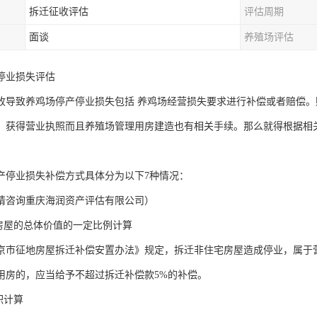
拆迁征收评估
评估周期
面谈
养殖场评估
停业损失评估
收导致养鸡场停产停业损失包括 养鸡场经营损失要求进行补偿或者赔偿
，获得营业执照而且养殖场管理用房建造也有相关手续。那么就得根据相
产停业损失补偿方式具体分为以下7种情况：
请咨询重庆海润资产评估有限公司）
收房屋的总体价值的一定比例计算
京市征地房屋拆迁补偿安置办法》规定，拆迁非住宅房屋造成停业，属于营
用房的，应当给予不超过拆迁补偿款5%的补偿。
积计算