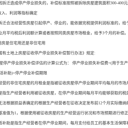
拆迁造成停产停业损失的，补偿标准按照被拆除房屋建筑面积300-400元
营收入、利润等指标确定
拆迁合法经营性房屋引起停产、停业的，能依据完税提供利润标准的，给予
业月平均税后利润额计算或者按照同类房屋市场租金，给予3个月的补偿
业用房是住宅用还是非住宅用
国有土地上房屋征收停产停业损失补偿暂行办法》规定:
宅房屋停产停业损失补偿评估的计算公式为： 停产停业损失补偿费=(用于生
生活补助)×停产停业补偿期限
经营的非住宅房屋的月租金是指被征收房屋停产停业期间平均每月的市场
是指生产经营者利用被征收房屋，在停产停业期间每月平均能够获取的税后
无法根据损益表确定的根据生产经营者在征收决定发布前12个月实际缴纳
基准值为1，根据使用被征收房屋的生产经营运行状况和市场预期进行修正
活补助是指生产经营者在停产停业期间，每月支付给员工的基本生活保障