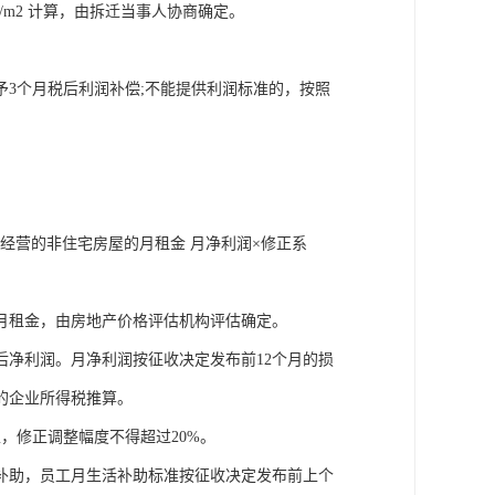
/m2 计算，由拆迁当事人协商确定。
3个月税后利润补偿;不能提供利润标准的，按照
。
产经营的非住宅房屋的月租金 月净利润×修正系
月租金，由房地产价格评估机构评估确定。
净利润。月净利润按征收决定发布前12个月的损
的企业所得税推算。
，修正调整幅度不得超过20%。
补助，员工月生活补助标准按征收决定发布前上个