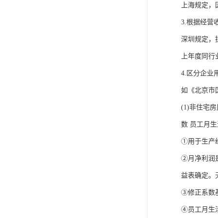
上海规定，因
3.根据经
深圳规定，
上年度同行
4.区分企
如《北京市
(1)非住
数 员工月
①用于生产
②月净利润
益表确定。
③修正系数
④员工月生