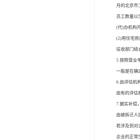
月的北京市
员工数量以
(代)办机构
(2)用住
征收部门结
5.按照营业
一般是在确
6.由评估机
由有的评估
7.据实补偿
由被拆迁人
若涉及到对
企业的正常