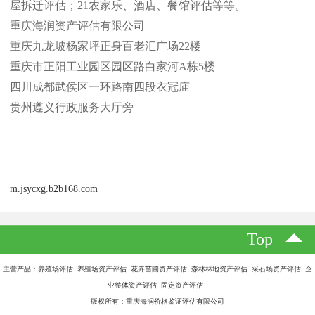
屋拆迁评估；
21
农家乐、酒店、餐馆评估等等。
重庆海润资产评估有限公司
重庆九龙坡杨家坪正身百老汇广场
22
楼
重庆市正阳工业园区园区路白家河
A
栋
5
楼
四川成都武侯区一环路南四段衣冠庙
贵州遵义行政服务大厅旁
m.jsycxg.b2b168.com
Top
主营产品：养殖场评估 养殖场资产评估 花卉苗圃资产评估 森林林地资产评估 采石场资产评估 企
业整体资产评估 固定资产评估
版权所有：重庆海润价格鉴证评估有限公司