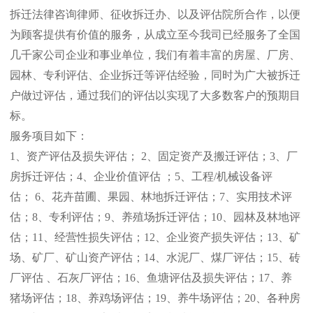
拆迁法律咨询律师、征收拆迁办、以及评估院所合作，以便
为顾客提供有价值的服务，从成立至今我司已经服务了全国
几千家公司企业和事业单位，我们有着丰富的房屋、厂房、
园林、专利评估、企业拆迁等评估经验，同时为广大被拆迁
户做过评估，通过我们的评估以实现了大多数客户的预期目
标。
服务项目如下：
1
、资产评估及损失评估；
2
、固定资产及搬迁评估；
3
、厂
房拆迁评估；
4
、企业价值评估
；
5
、工程
/
机械设备评
估；
6
、花卉苗圃、果园、林地拆迁评估；
7
、实用技术评
估；
8
、专利评估；
9
、养殖场拆迁评估；
10
、园林及林地评
估；
11
、经营性损失评估；
12
、企业资产损失评估；
13
、矿
场、矿厂、矿山资产评估；
14
、水泥厂、煤厂评估；
15
、砖
厂评估
、石灰厂评估；
16
、鱼塘评估及损失评估；
17
、养
猪场评估；
18
、养鸡场评估；
19
、养牛场评估；
20
、各种房